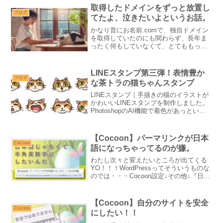
ど、確かに。まずは完コピか〜！！さて
取得したドメインをずっと放置し
どんな動画を再現して...
ブログ
てたよ、泣きたいよというお話。
かなり昔にお名前.comで、独自ドメイン
を取得していたのにも関わらず、長年ま
ったく何もしていなくて、とてももった
いないし、後悔をしています。そんなど
うでもいい話しを雑談としてブログに書
きました。
LINEスタンプ第三弾！表情豊か
ブログ
な茶トラの猫ちゃんスタンプ
LINEスタンプ｜手描きの猫のイラストが
かわいいLINEスタンプを制作しました。
PhotoshopのAI機能で着色があっという
間に完了した驚きを記録します。
【Cocoon】パーマリンクが日本
Cocoon
語になっちゃってるのが嫌。
わたし次々と変えたいところが出てくる
YO！！！WordPressってそういうものな
のでは・・・Cocoon設定↓その他↓『日本
語スラッグを半角英数字にする』をチェ
ックわたしわーいできた！簡単だった
ぜ。ここから下は宣伝だよ〜コクーンの
【Cocoon】自分のサイトを安全
吹き出し...
Cocoon
にしたい！！