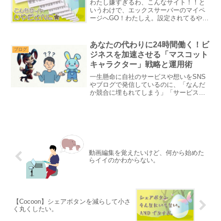
わたし嫌すぎるわ、こんなサイト！！と
いうわけで、エックスサーバーのマイペ
ージへGO！わたしえ。設定されてるや
ん・・・わたし何！？WordPressの設定
から手動で『s』を追加する・・・だ
と？？しかもここの操作をミスると二度
あなたの代わりに24時間働く！ビ
とアクセスできなく...
ブログ
ジネスを加速させる「マスコット
キャラクター」戦略と運用術
一生懸命に自社のサービスや想いをSNS
やブログで発信しているのに、「なんだ
か競合に埋もれてしまう」「サービスの
魅力が直感的に伝わっていない気がす
る」と焦燥感を感じることはありません
か？現代は情報過多の時代です。どれほ
ど素晴らしい理念や緻密な...
動画編集を覚えたいけど、何から始めた
らイイのかわからない。
【Cocoon】シェアボタンを減らして小さ
く丸くしたい。