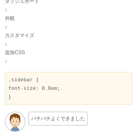
ダッシュボード
↓
外観
↓
カスタマイズ
↓
追加CSS
↓
.sidebar
font-size
: 
0.8em
;

}
パチパチよくできました