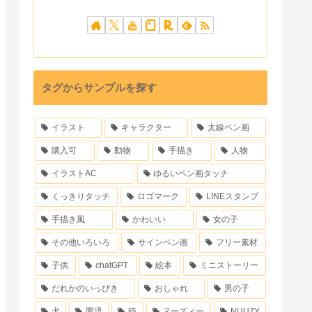
タグからサンプルを探す
イラスト
キャラクター
太線ペン画
購入可
動物
手描き
人物
イラストAC
ゆるいペン画タッチ
くっきりタッチ
ロゴマーク
LINEスタンプ
手描き風
かわいい
女の子
その他いろいろ
サインペン画
フリー素材
子供
chatGPT
絵本
ミニストーリー
だれかのいっぴき
おしゃれ
男の子
犬
園児
猫
ヌーズィー
NUUZY