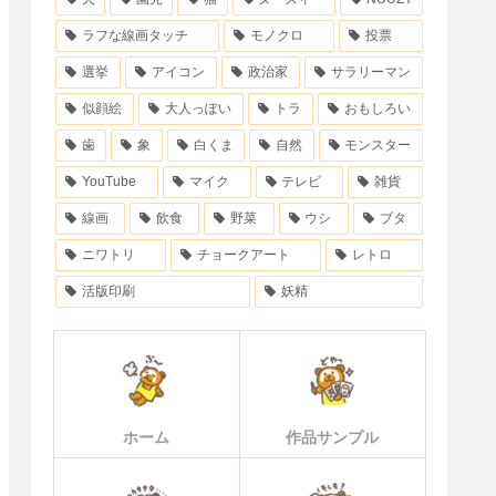
ラフな線画タッチ
モノクロ
投票
選挙
アイコン
政治家
サラリーマン
似顔絵
大人っぽい
トラ
おもしろい
歯
象
白くま
自然
モンスター
YouTube
マイク
テレビ
雑貨
線画
飲食
野菜
ウシ
ブタ
ニワトリ
チョークアート
レトロ
活版印刷
妖精
ホーム
作品サンプル