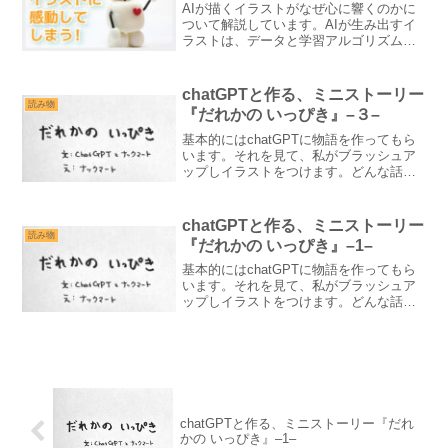
AIが描くイラストがなぜ心に響くのかに
ついて解説しています。AIが生み出すイ
ラストは、データと学習アルゴリズムを
駆使して繊細かつ美しい作品を創り出す
ことができます。そのため、初めてのユ
ーザーでも感動的なビジュアル体験を味
chatGPTと作る、ミニストーリー
わうことができます。
読み物
『だれかの いっぴき』–３–
基本的にはchatGPTに物語を作ってもら
います。それを見て、私がブラッシュア
ップしイラストをつけます。どんな話に
なるのか現段階ではまだ謎です。先の見
えないストーリーを楽しみながら、
chatGPTと協力して制作していく、絵本
chatGPTと作る、ミニストーリー
のようなコンテンツです。
読み物
『だれかの いっぴき』–1–
基本的にはchatGPTに物語を作ってもら
います。それを見て、私がブラッシュア
ップしイラストをつけます。どんな話に
なるのか現段階ではまだ謎です。先の見
えないストーリーを楽しみながら、
chatGPTと協力して制作していく、絵本
のようなコンテンツです。
chatGPTと作る、ミニストーリー『だれ
かの いっぴき』–1–