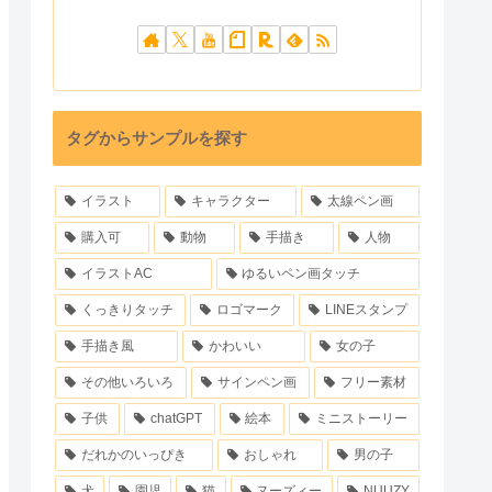
タグからサンプルを探す
イラスト
キャラクター
太線ペン画
購入可
動物
手描き
人物
イラストAC
ゆるいペン画タッチ
くっきりタッチ
ロゴマーク
LINEスタンプ
手描き風
かわいい
女の子
その他いろいろ
サインペン画
フリー素材
子供
chatGPT
絵本
ミニストーリー
だれかのいっぴき
おしゃれ
男の子
犬
園児
猫
ヌーズィー
NUUZY