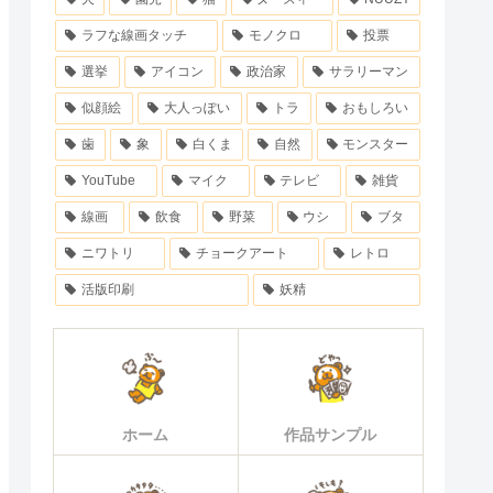
ラフな線画タッチ
モノクロ
投票
選挙
アイコン
政治家
サラリーマン
似顔絵
大人っぽい
トラ
おもしろい
歯
象
白くま
自然
モンスター
YouTube
マイク
テレビ
雑貨
線画
飲食
野菜
ウシ
ブタ
ニワトリ
チョークアート
レトロ
活版印刷
妖精
ホーム
作品サンプル