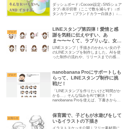
ダッシュボード↓Cocoon設定↓SNSシェア
タブ↓表示切替（ここで数を減らす）↓ボ
タンカラー（ブランドカラー白抜き）↓カ
ラム数（2列）↓ロゴ・キャプション配置
（ロゴ・キャプション左右）わたしカッ
コ内は、ロゴの横にサービス名が来る
LINEスタンプ第四弾！愛情と感
よ、という...
ブログ
謝を気軽に伝えやすい、あ
ま〜〜〜くて、ラブリぃな、女の
子キャラのスタンプができました
LINEスタンプ｜手描きのかわいい女の子
♪
のLINEスタンプを制作しました。AIを使
った制作の流れや、リリースまでの感想
をまとめています。
nanobanana Proにサポートしも
ブログ
らって、LINEスタンプ制作に挑
戦だ！
「LINEスタンプを作りたいけど時間がか
かる…」そんな悩みをAIで解決！？
nanobanana Proを使えば、下書きから一
瞬でスタンプ風イラストが完成します。
保育園で、子どもが水遊びをして
お知らせ
いるイラストの下描き
イラストスケッチ公開｜フリー素材用に