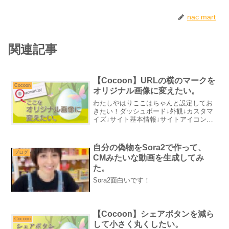
nac mart
関連記事
【Cocoon】URLの横のマークを
Cocoon
オリジナル画像に変えたい。
わたしやはりここはちゃんと設定してお
きたい！ダッシュボード↓外観↓カスタマ
イズ↓サイト基本情報↓サイトアイコンど
んな画像を設定したの？なぜ・・・変な
リンゴの顔アイコンなど、様々なテイス
トのフリー素材を『イラストAC』にUP
自分の偽物をSora2で作って、
していますので、是...
ブログ
CMみたいな動画を生成してみ
た。
Sora2面白いです！
【Cocoon】シェアボタンを減ら
Cocoon
して小さく丸くしたい。