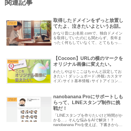
関連記事
取得したドメインをずっと放置し
ブログ
てたよ、泣きたいよというお話。
かなり昔にお名前.comで、独自ドメイン
を取得していたのにも関わらず、長年ま
ったく何もしていなくて、とてももった
いないし、後悔をしています。そんなど
うでもいい話しを雑談としてブログに書
きました。
【Cocoon】URLの横のマークを
Cocoon
オリジナル画像に変えたい。
わたしやはりここはちゃんと設定してお
きたい！ダッシュボード↓外観↓カスタマ
イズ↓サイト基本情報↓サイトアイコンど
んな画像を設定したの？なぜ・・・変な
リンゴの顔アイコンなど、様々なテイス
トのフリー素材を『イラストAC』にUP
nanobanana Proにサポートしも
していますので、是...
ブログ
らって、LINEスタンプ制作に挑
戦だ！
「LINEスタンプを作りたいけど時間がか
かる…」そんな悩みをAIで解決！？
nanobanana Proを使えば、下書きから一
瞬でスタンプ風イラストが完成します。