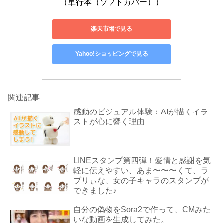
（単行本（ソフトカバー））
楽天市場で見る
Yahoo!ショッピングで見る
関連記事
感動のビジュアル体験：AIが描くイラ
ストが心に響く理由
LINEスタンプ第四弾！愛情と感謝を気
軽に伝えやすい、あま〜〜〜くて、ラ
ブリぃな、女の子キャラのスタンプが
できました♪
自分の偽物をSora2で作って、CMみた
いな動画を生成してみた。