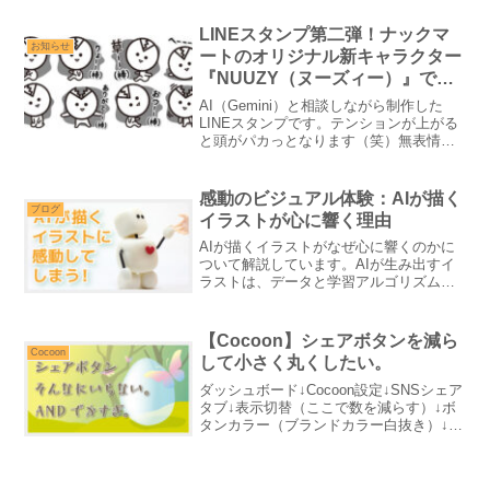
LINEスタンプ第二弾！ナックマ
お知らせ
ートのオリジナル新キャラクター
『NUUZY（ヌーズィー）』で
す！
AI（Gemini）と相談しながら制作した
LINEスタンプです。テンションが上がる
と頭がパカっとなります（笑）無表情で
棒読みのセリフが特徴的なオリジナルキ
ャラクターです。ぜひご覧ください！
感動のビジュアル体験：AIが描く
ブログ
イラストが心に響く理由
AIが描くイラストがなぜ心に響くのかに
ついて解説しています。AIが生み出すイ
ラストは、データと学習アルゴリズムを
駆使して繊細かつ美しい作品を創り出す
ことができます。そのため、初めてのユ
ーザーでも感動的なビジュアル体験を味
【Cocoon】シェアボタンを減ら
わうことができます。
Cocoon
して小さく丸くしたい。
ダッシュボード↓Cocoon設定↓SNSシェア
タブ↓表示切替（ここで数を減らす）↓ボ
タンカラー（ブランドカラー白抜き）↓カ
ラム数（2列）↓ロゴ・キャプション配置
（ロゴ・キャプション左右）わたしカッ
コ内は、ロゴの横にサービス名が来る